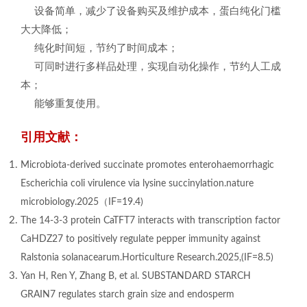
设备简单，减少了设备购买及维护成本，蛋白纯化门槛
大大降低；
纯化时间短，节约了时间成本；
可同时进行多样品处理，实现自动化操作，节约人工成
本；
能够重复使用。
引用文献：
Microbiota-derived succinate promotes enterohaemorrhagic
Escherichia coli virulence via lysine succinylation.nature
microbiology.2025（IF=19.4)
The 14-3-3 protein CaTFT7 interacts with transcription factor
CaHDZ27 to positively regulate pepper immunity against
Ralstonia solanacearum.Horticulture Research.2025,(IF=8.5)
Yan H, Ren Y, Zhang B, et al. SUBSTANDARD STARCH
GRAIN7 regulates starch grain size and endosperm