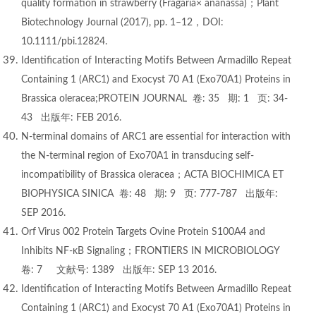
quality formation in strawberry (Fragaria× ananassa)；Plant
Biotechnology Journal (2017), pp. 1–12，DOI:
10.1111/pbi.12824.
Identification of Interacting Motifs Between Armadillo Repeat
Containing 1 (ARC1) and Exocyst 70 A1 (Exo70A1) Proteins in
Brassica oleracea;PROTEIN JOURNAL 卷: 35 期: 1 页: 34-
43 出版年: FEB 2016.
N-terminal domains of ARC1 are essential for interaction with
the N-terminal region of Exo70A1 in transducing self-
incompatibility of Brassica oleracea；ACTA BIOCHIMICA ET
BIOPHYSICA SINICA 卷: 48 期: 9 页: 777-787 出版年:
SEP 2016.
Orf Virus 002 Protein Targets Ovine Protein S100A4 and
Inhibits NF-κB Signaling；FRONTIERS IN MICROBIOLOGY
卷: 7 文献号: 1389 出版年: SEP 13 2016.
Identification of Interacting Motifs Between Armadillo Repeat
Containing 1 (ARC1) and Exocyst 70 A1 (Exo70A1) Proteins in