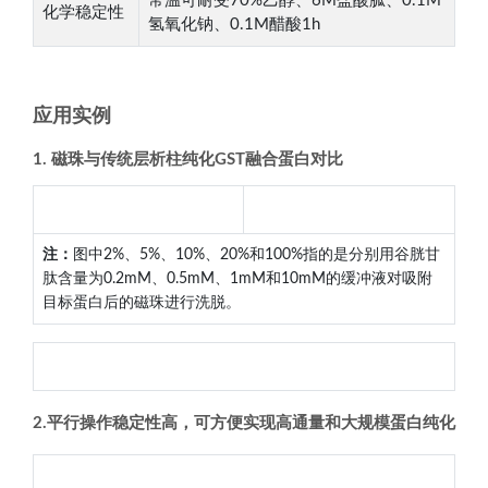
常温可耐受70%乙醇、6M盐酸胍、0.1M
化学稳定性
氢氧化钠、0.1M醋酸1h
应用实例
1. 磁珠与传统层析柱纯化GST融合蛋白对比
注：
图中2%、5%、10%、20%和100%指的是分别用谷胱甘
肽含量为0.2mM、0.5mM、1mM和10mM的缓冲液对吸附
目标蛋白后的磁珠进行洗脱。
2.平行操作稳定性高，可方便实现高通量和大规模蛋白纯化