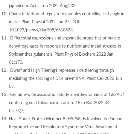
japonicum. Acta Trop 2022 Aug;232.
Characterization of regulatory modules controlling leaf angle in
maize. Plant Physiol 2022 Jun 27. DOI:
10.1093/plphys/kiac308/6618538.
Differential expressions and enzymatic properties of malate
dehydrogenases in response to nutrient and metal stresses in
Stylosanthes guianensis. Plant Physiol Biochem 2022 Jan
01;170.
Dwarf and High Tillering1 represses rice tillering through
mediating the splicing of D14 pre-mRNA. Plant Cell 2022 Jun
07.
Genome-wide association study identifies variants of GhSAD1
conferring cold tolerance in cotton. J Exp Bot 2022 04
05;73(7).
Heat Shock Protein Member 8 (HSPA8) Is Involved in Porcine
Reproductive and Respiratory Syndrome Virus Attachment