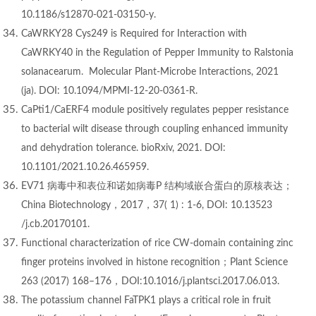
10.1186/s12870-021-03150-y.
CaWRKY28 Cys249 is Required for Interaction with
CaWRKY40 in the Regulation of Pepper Immunity to Ralstonia
solanacearum. Molecular Plant-Microbe Interactions, 2021
(ja). DOI: 10.1094/MPMI-12-20-0361-R.
CaPti1/CaERF4 module positively regulates pepper resistance
to bacterial wilt disease through coupling enhanced immunity
and dehydration tolerance. bioRxiv, 2021. DOI:
10.1101/2021.10.26.465959.
EV71 病毒中和表位和诺如病毒P 结构域嵌合蛋白的原核表达；
China Biotechnology，2017，37( 1) : 1-6, DOI: 10.13523
/j.cb.20170101.
Functional characterization of rice CW-domain containing zinc
finger proteins involved in histone recognition；Plant Science
263 (2017) 168–176，DOI:10.1016/j.plantsci.2017.06.013.
The potassium channel FaTPK1 plays a critical role in fruit