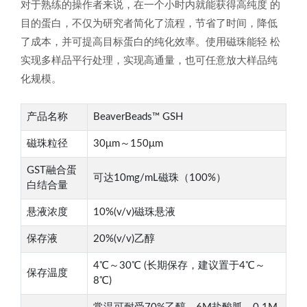
对于熟练的操作者来说，在一个小时内就能获得高纯度 的
目的蛋白，不仅为研究者简化了流程，节省了时间，降低
了成本，并可提高目标蛋白的纯化效率。使用磁珠能轻 松
实现多样品平行处理，实现高通量，也可任意放大样品纯
化规模。
产品名称
BeaverBeads™ GSH
磁珠粒径
30μm～150μm
GST融合蛋
可达10mg/mL磁珠（100%）
白结合量
悬液浓度
10%(v/v)磁珠悬液
保存液
20%(v/v)乙醇
4℃～30℃ (长期保存，建议置于4℃～
保存温度
8℃)