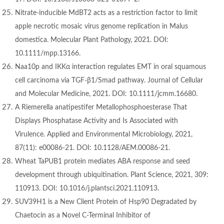
Nitrate-inducible MdBT2 acts as a restriction factor to limit
apple necrotic mosaic virus genome replication in Malus
domestica. Molecular Plant Pathology, 2021. DOI:
10.1111/mpp.13166.
Naa10p and IKKα interaction regulates EMT in oral squamous
cell carcinoma via TGF-β1/Smad pathway. Journal of Cellular
and Molecular Medicine, 2021. DOI: 10.1111/jcmm.16680.
A Riemerella anatipestifer Metallophosphoesterase That
Displays Phosphatase Activity and Is Associated with
Virulence. Applied and Environmental Microbiology, 2021,
87(11): e00086-21. DOI: 10.1128/AEM.00086-21.
Wheat TaPUB1 protein mediates ABA response and seed
development through ubiquitination. Plant Science, 2021, 309:
110913. DOI: 10.1016/j.plantsci.2021.110913.
SUV39H1 is a New Client Protein of Hsp90 Degradated by
Chaetocin as a Novel C-Terminal Inhibitor of