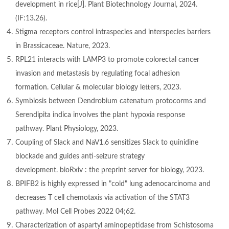
development in rice[J]. Plant Biotechnology Journal, 2024.
(IF:13.26).
Stigma receptors control intraspecies and interspecies barriers
in Brassicaceae. Nature, 2023.
RPL21 interacts with LAMP3 to promote colorectal cancer
invasion and metastasis by regulating focal adhesion
formation. Cellular & molecular biology letters, 2023.
Symbiosis between Dendrobium catenatum protocorms and
Serendipita indica involves the plant hypoxia response
pathway. Plant Physiology, 2023.
Coupling of Slack and NaV1.6 sensitizes Slack to quinidine
blockade and guides anti-seizure strategy
development. bioRxiv : the preprint server for biology, 2023.
BPIFB2 is highly expressed in "cold" lung adenocarcinoma and
decreases T cell chemotaxis via activation of the STAT3
pathway. Mol Cell Probes 2022 04;62.
Characterization of aspartyl aminopeptidase from Schistosoma