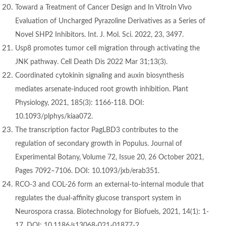
Toward a Treatment of Cancer Design and In VitroIn Vivo
Evaluation of Uncharged Pyrazoline Derivatives as a Series of
Novel SHP2 Inhibitors. Int. J. Mol. Sci. 2022, 23, 3497.
Usp8 promotes tumor cell migration through activating the
JNK pathway. Cell Death Dis 2022 Mar 31;13(3).
Coordinated cytokinin signaling and auxin biosynthesis
mediates arsenate-induced root growth inhibition. Plant
Physiology, 2021, 185(3): 1166-118. DOI:
10.1093/plphys/kiaa072.
The transcription factor PagLBD3 contributes to the
regulation of secondary growth in Populus. Journal of
Experimental Botany, Volume 72, Issue 20, 26 October 2021,
Pages 7092–7106. DOI: 10.1093/jxb/erab351.
RCO-3 and COL-26 form an external-to-internal module that
regulates the dual-affinity glucose transport system in
Neurospora crassa. Biotechnology for Biofuels, 2021, 14(1): 1-
17. DOI: 10.1186/s13068-021-01877-2.