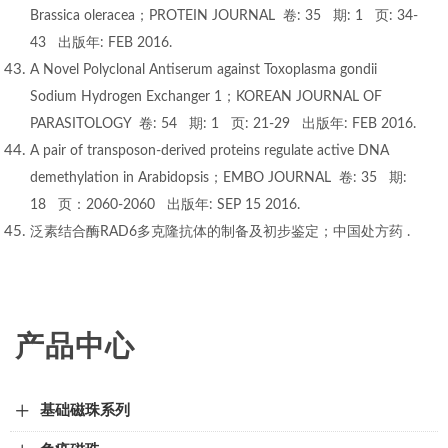
Brassica oleracea；PROTEIN JOURNAL 卷: 35 期: 1 页: 34-
43 出版年: FEB 2016.
A Novel Polyclonal Antiserum against Toxoplasma gondii
Sodium Hydrogen Exchanger 1；KOREAN JOURNAL OF
PARASITOLOGY 卷: 54 期: 1 页: 21-29 出版年: FEB 2016.
A pair of transposon‐derived proteins regulate active DNA
demethylation in Arabidopsis；EMBO JOURNAL 卷: 35 期:
18 页：2060-2060 出版年: SEP 15 2016.
泛素结合酶RAD6多克隆抗体的制备及初步鉴定；中国处方药 .
产品中心
基础磁珠系列