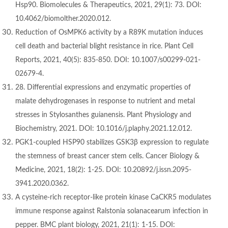
Hsp90. Biomolecules & Therapeutics, 2021, 29(1): 73. DOI:
10.4062/biomolther.2020.012.
Reduction of OsMPK6 activity by a R89K mutation induces
cell death and bacterial blight resistance in rice. Plant Cell
Reports, 2021, 40(5): 835-850. DOI: 10.1007/s00299-021-
02679-4.
28. Differential expressions and enzymatic properties of
malate dehydrogenases in response to nutrient and metal
stresses in Stylosanthes guianensis. Plant Physiology and
Biochemistry, 2021. DOI: 10.1016/j.plaphy.2021.12.012.
PGK1-coupled HSP90 stabilizes GSK3β expression to regulate
the stemness of breast cancer stem cells. Cancer Biology &
Medicine, 2021, 18(2): 1-25. DOI: 10.20892/j.issn.2095-
3941.2020.0362.
A
cysteine-rich receptor-like protein kinase CaCKR5 modulates
immune response against Ralstonia solanacearum infection in
pepper. BMC plant biology, 2021, 21(1): 1-15. DOI: