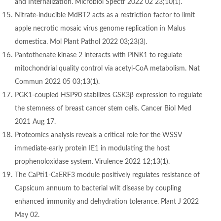
and Internalization. Microbiol Spectr 2022 02 23;10(1).
Nitrate-inducible MdBT2 acts as a restriction factor to limit
apple necrotic mosaic virus genome replication in Malus
domestica. Mol Plant Pathol 2022 03;23(3).
Pantothenate kinase 2 interacts with PINK1 to regulate
mitochondrial quality control via acetyl-CoA metabolism. Nat
Commun 2022 05 03;13(1).
PGK1-coupled HSP90 stabilizes GSK3β expression to regulate
the stemness of breast cancer stem cells. Cancer Biol Med
2021 Aug 17.
Proteomics analysis reveals a critical role for the WSSV
immediate-early protein IE1 in modulating the host
prophenoloxidase system. Virulence 2022 12;13(1).
The CaPti1-CaERF3 module positively regulates resistance of
Capsicum annuum to bacterial wilt disease by coupling
enhanced immunity and dehydration tolerance. Plant J 2022
May 02.