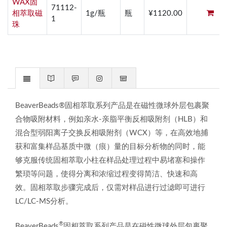
WAX固
71112-
相萃取磁
1g/瓶
瓶
¥1120.00
1
珠
BeaverBeads®固相萃取系列产品是在磁性微球外层包裹聚
合物吸附材料，例如亲水-亲脂平衡反相吸附剂（HLB）和
混合型弱阳离子交换反相吸附剂（WCX）等，在高效地捕
获和富集样品基质中微（痕）量的目标分析物的同时，能
够克服传统固相萃取小柱在样品处理过程中易堵塞和操作
繁琐等问题，使得分离和浓缩过程变得简洁、快速和高
效。固相萃取步骤完成后，仅需对样品进行过滤即可进行
LC/LC-MS分析。
®
BeaverBeads
固相萃取系列产品是在磁性微球外层包裹聚