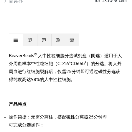
产品说明:
for 1×10^8 cells
®
BeaverBeads
人中性粒细胞分选试剂盒（阴选）适用于人
+
+
外周血样本中性粒细胞（CD16
CD66b
）的分选。将人外
周血进行红细胞裂解后，仅需25分钟即可通过磁性分选获
得纯度高达98%的人中性粒细胞。
产品特点
操作简捷：无需分离柱，搭配磁性分离器25分钟即
可完成分选操作；